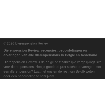
© 2026 Dierenpension Review
Dierenpension Review, recensies, beoordelingen en
ervaringen van alle dierenpensions in België en Nederland
Dierenpension Review is de enige onafhankelijke vergelijkings site
voor dierenpensions. Heb je goede of juist slechte ervaringen met
een dierenpension? Laat het ons en de rest van België weten
door een beoordeling te schrijven!
Powered by
deJong-IT
Inloggen