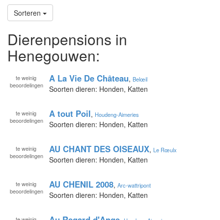
Sorteren
Dierenpensions in
Henegouwen:
A La Vie De Château
te
weinig
,
Belœil
beoordelingen
Soorten dieren: Honden, Katten
A tout Poil
te
weinig
,
Houdeng-Aimeries
beoordelingen
Soorten dieren: Honden, Katten
AU CHANT DES OISEAUX
te
weinig
,
Le Rœulx
beoordelingen
Soorten dieren: Honden, Katten
AU CHENIL 2008
te
weinig
,
Arc-wattripont
beoordelingen
Soorten dieren: Honden, Katten
Au Regard d'Ange
te
weinig
,