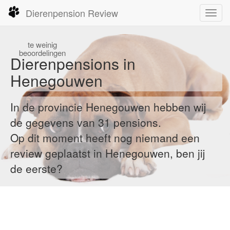
Dierenpension Review
Toggl
navig
te
weinig
beoordelingen
Dierenpensions in
Henegouwen
In de provincie Henegouwen hebben wij
de gegevens van 31 pensions.
Op dit moment heeft nog niemand een
review geplaatst in Henegouwen, ben jij
de eerste?