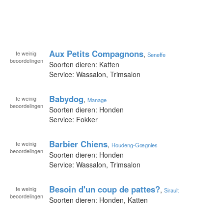
Aux Petits Compagnons
te
weinig
,
Seneffe
beoordelingen
Soorten dieren: Katten
Service: Wassalon, Trimsalon
Babydog
te
weinig
,
Manage
beoordelingen
Soorten dieren: Honden
Service: Fokker
Barbier Chiens
te
weinig
,
Houdeng-Gœgnies
beoordelingen
Soorten dieren: Honden
Service: Wassalon, Trimsalon
Besoin d'un coup de pattes?
te
weinig
,
Sirault
beoordelingen
Soorten dieren: Honden, Katten