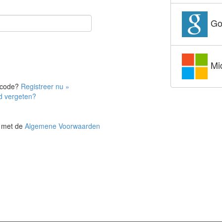
Go
Mi
gcode?
Registreer nu »
 vergeten?
d met de
Algemene Voorwaarden