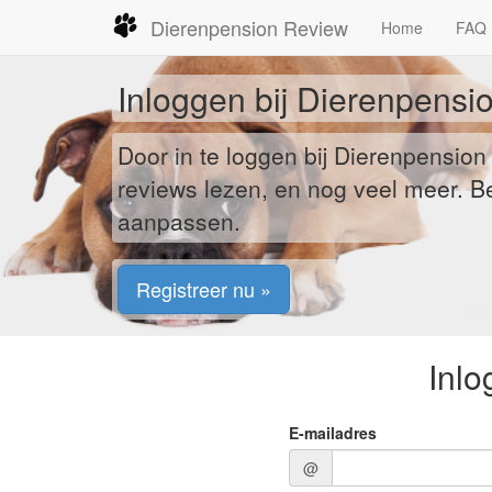
Dierenpension Review
Home
FAQ
Inloggen bij Dierenpensi
Door in te loggen bij Dierenpensio
reviews lezen, en nog veel meer. 
aanpassen.
Registreer nu »
Inlo
E-mailadres
@