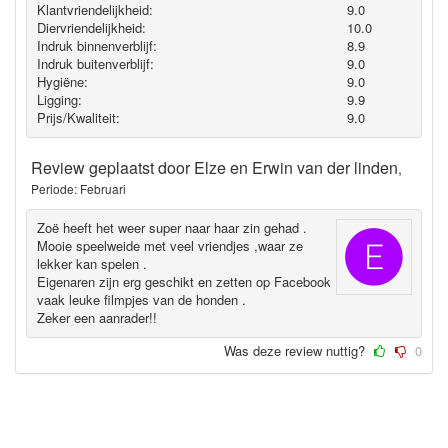
Klantvriendelijkheid:
9.0
Diervriendelijkheid:
10.0
Indruk binnenverblijf:
8.9
Indruk buitenverblijf:
9.0
Hygiëne‎:
9.0
Ligging:
9.9
Prijs/Kwaliteit:
9.0
Review geplaatst door
Elze en Erwin van der linden
,
Periode: Februari
Zoë heeft het weer super naar haar zin gehad .
Mooie speelweide met veel vriendjes ,waar ze
lekker kan spelen .
Eigenaren zijn erg geschikt en zetten op Facebook
vaak leuke filmpjes van de honden .
Zeker een aanrader!!
Was deze review nuttig?
0