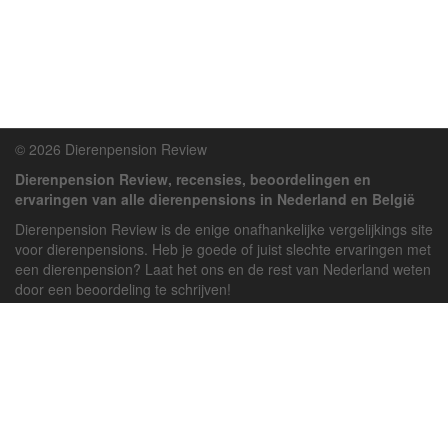
© 2026 Dierenpension Review
Dierenpension Review, recensies, beoordelingen en
ervaringen van alle dierenpensions in Nederland en België
Dierenpension Review is de enige onafhankelijke vergelijkings site
voor dierenpensions. Heb je goede of juist slechte ervaringen met
een dierenpension? Laat het ons en de rest van Nederland weten
door een beoordeling te schrijven!
Powered by
deJong-IT
Inloggen
Registreren