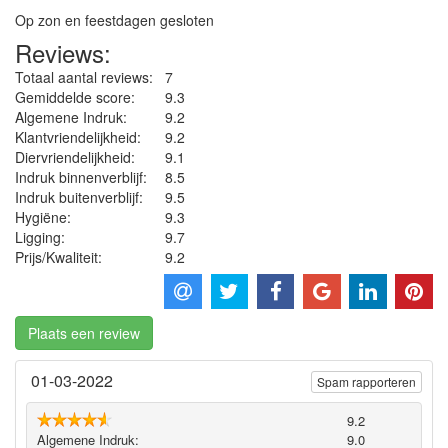
Op zon en feestdagen gesloten
Reviews:
Totaal aantal reviews:
7
Gemiddelde score:
9.3
Algemene Indruk:
9.2
Klantvriendelijkheid:
9.2
Diervriendelijkheid:
9.1
Indruk binnenverblijf:
8.5
Indruk buitenverblijf:
9.5
Hygiëne‎:
9.3
Ligging:
9.7
Prijs/Kwaliteit:
9.2
Plaats een review
01-03-2022
Spam rapporteren
9.2
Algemene Indruk:
9.0