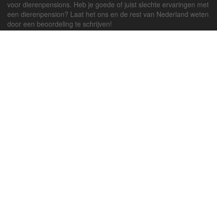
voor dierenpensions. Heb je goede of juist slechte ervaringen met
een dierenpension? Laat het ons en de rest van Nederland weten
door een beoordeling te schrijven!
Powered by
deJong-IT
Inloggen
Registreren
Veel gestelde vragen
API handleiding
Pension toevoegen
Contact
Twitter
Facebook
Algemene Voorwaarden