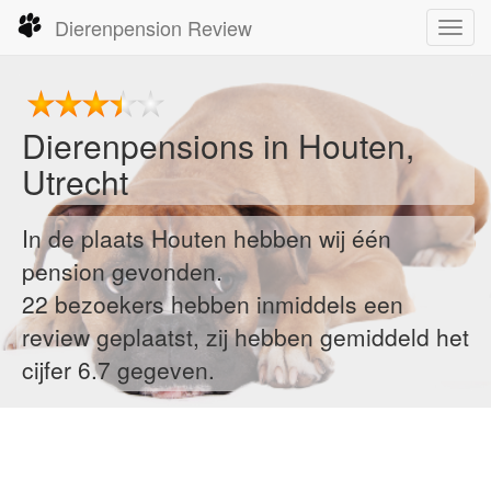
Dierenpension Review
Toggl
navig
Dierenpensions in Houten,
Utrecht
In de plaats Houten hebben wij één
pension gevonden.
22
bezoekers hebben inmiddels een
review geplaatst, zij hebben gemiddeld het
cijfer 6.7 gegeven.