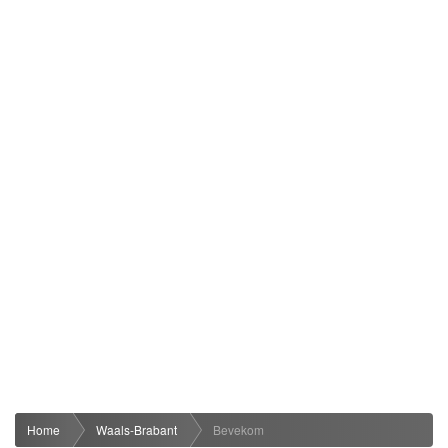
Home
Waals-Brabant
Bevekom