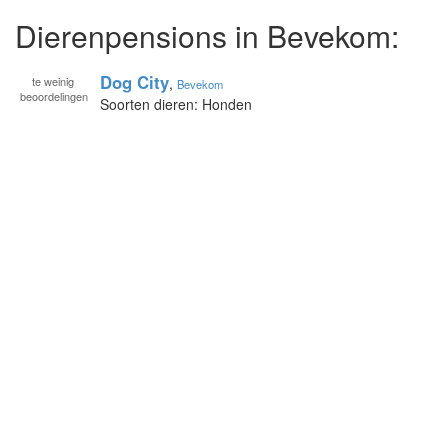
Dierenpensions in Bevekom:
Dog City
te
weinig
,
Bevekom
beoordelingen
Soorten dieren: Honden