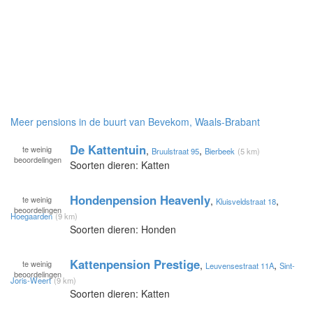
Meer pensions in de buurt van Bevekom, Waals-Brabant
De Kattentuin
te
weinig
,
,
Bruulstraat 95
Bierbeek
(5 km)
beoordelingen
Soorten dieren: Katten
Hondenpension Heavenly
te
weinig
,
,
Kluisveldstraat 18
beoordelingen
Hoegaarden
(9 km)
Soorten dieren: Honden
Kattenpension Prestige
te
weinig
,
,
Leuvensestraat 11A
Sint-
beoordelingen
Joris-Weert
(9 km)
Soorten dieren: Katten