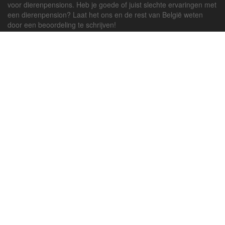
voor dierenpensions. Heb je goede of juist slechte ervaringen met
een dierenpension? Laat het ons en de rest van België weten
door een beoordeling te schrijven!
Powered by
deJong-IT
Inloggen
Registreren
Veel gestelde vragen
API handleiding
Pension toevoegen
Contact
Twitter
Facebook
Algemene Voorwaarden