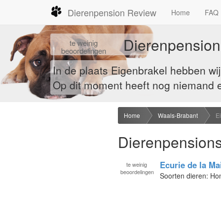
Dierenpension Review
Home
FAQ
Dierenpension
te
weinig
beoordelingen
In de plaats Eigenbrakel hebben wi
Op dit moment heeft nog niemand ee
Home
Waals-Brabant
E
Dierenpensions
Ecurie de la Ma
te
weinig
beoordelingen
Soorten dieren: H