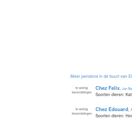
Meer pensions in de buurt van E
Chez Felix
te
weinig
,
Jan Ba
beoordelingen
Soorten dieren: Kat
Chez Edouard
te
weinig
,
beoordelingen
Soorten dieren: Ho