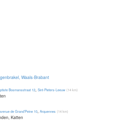
igenbrakel, Waals-Brabant
,
ptiste Bosmansstraat 12
Sint-Pieters-Leeuw
(14 km)
ten
,
Avenue de Grand’Peine 10
Arquennes
(14 km)
nden, Katten