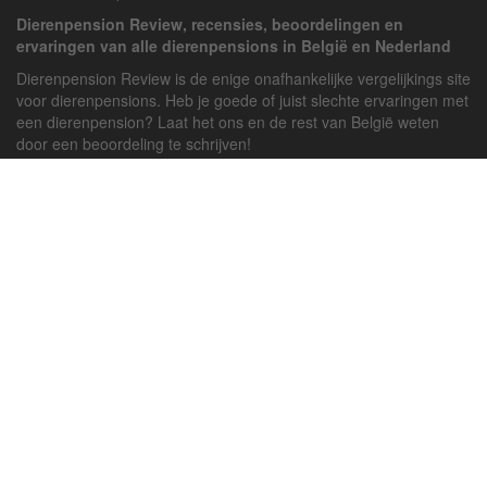
Dierenpension Review, recensies, beoordelingen en
ervaringen van alle dierenpensions in België en Nederland
Dierenpension Review is de enige onafhankelijke vergelijkings site
voor dierenpensions. Heb je goede of juist slechte ervaringen met
een dierenpension? Laat het ons en de rest van België weten
door een beoordeling te schrijven!
Powered by
deJong-IT
Inloggen
Registreren
Veel gestelde vragen
API handleiding
Pension toevoegen
Contact