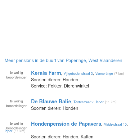
Meer pensions in de buurt van Poperinge, West-Vlaanderen
Kerala Farm
te
weinig
,
,
Vijfgebodenstraat 3
Vlamertinge
(7 km)
beoordelingen
Soorten dieren: Honden
Service: Fokker, Dierenwinkel
De Blauwe Balie
te
weinig
,
,
Tentestraat 2
Ieper
(11 km)
beoordelingen
Soorten dieren: Honden
Hondenpension de Papavers
te
weinig
,
,
Middelstraat 10
beoordelingen
Ieper
(11 km)
Soorten dieren: Honden, Katten