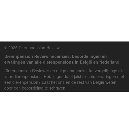
© 2026 Dierenpension Review
Dierenpension Review, recensies, beoordelingen en
ervaringen van alle dierenpensions in België en Nederland
Dierenpension Review is de enige onafhankelijke vergelijkings site
voor dierenpensions. Heb je goede of juist slechte ervaringen met
een dierenpension? Laat het ons en de rest van België weten
door een beoordeling te schrijven!
Powered by
deJong-IT
Inloggen