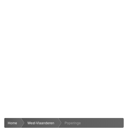
Home
West-Vlaanderen
Poperinge