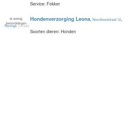
Service: Fokker
Hondenverzorging Leona
te
weinig
,
,
Noordooststraat 12
beoordelingen
Reninge
(14 km)
Soorten dieren: Honden