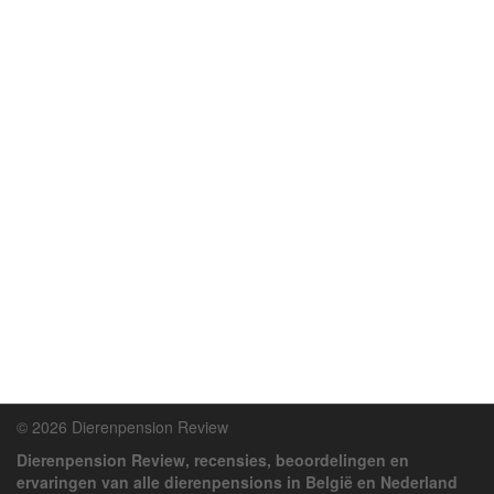
© 2026 Dierenpension Review
Dierenpension Review, recensies, beoordelingen en
ervaringen van alle dierenpensions in België en Nederland