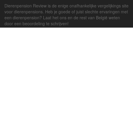
Dierenpension Review is de enige onafhankelijke vergelijkings site
voor dierenpensions. Heb je goede of juist slechte ervaringen met
een dierenpension? Laat het ons en de rest van België weten
door een beoordeling te schrijven!
Powered by
deJong-IT
Inloggen
Registreren
Veel gestelde vragen
API handleiding
Pension toevoegen
Contact
Twitter
Facebook